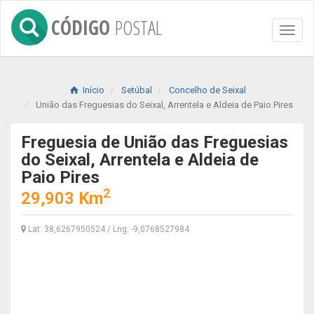
CÓDIGO
POSTAL
Toggl
naviga
Início
Setúbal
Concelho de Seixal
União das Freguesias do Seixal, Arrentela e Aldeia de Paio Pires
Freguesia de União das Freguesias
do Seixal, Arrentela e Aldeia de
Paio Pires
2
29,903 Km
Lat: 38,6267950524 / Lng: -9,0768527984