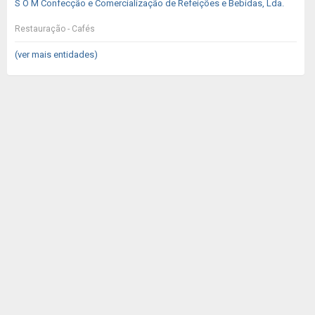
S O M Confecção e Comercialização de Refeições e Bebidas, Lda.
Restauração - Cafés
(ver mais entidades)