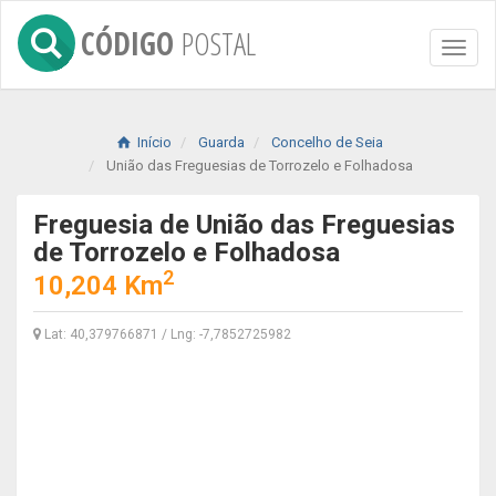
CÓDIGO
POSTAL
Toggl
naviga
Início
Guarda
Concelho de Seia
União das Freguesias de Torrozelo e Folhadosa
Freguesia de União das Freguesias
de Torrozelo e Folhadosa
2
10,204 Km
Lat: 40,379766871 / Lng: -7,7852725982