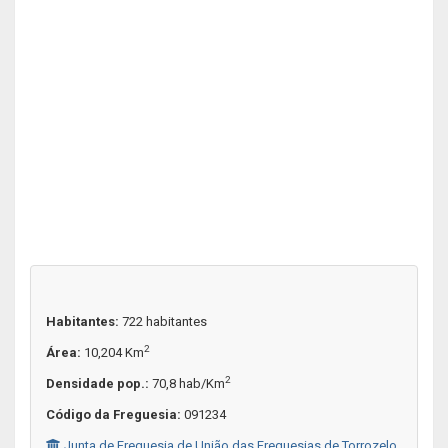
Habitantes:
722 habitantes
2
Área:
10,204 Km
2
Densidade pop.:
70,8 hab/Km
Código da Freguesia:
091234
Junta de Freguesia de União das Freguesias de Torrozelo