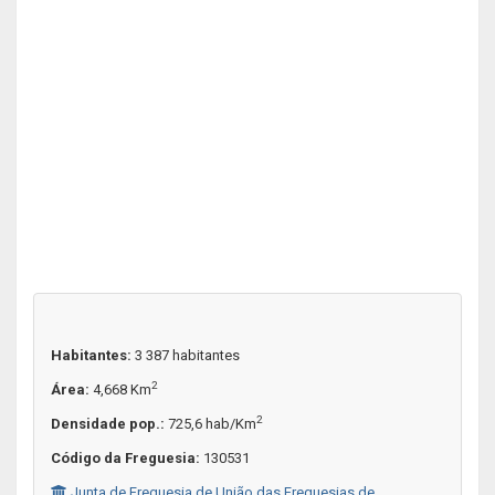
Habitantes:
3 387 habitantes
2
Área:
4,668 Km
2
Densidade pop.:
725,6 hab/Km
Código da Freguesia:
130531
Junta de Freguesia de União das Freguesias de