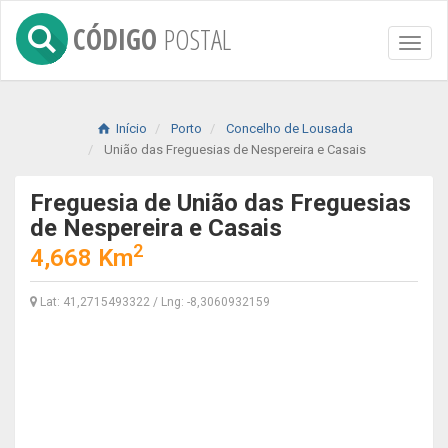
CÓDIGO
POSTAL
Toggl
naviga
Início
Porto
Concelho de Lousada
União das Freguesias de Nespereira e Casais
Freguesia de União das Freguesias
de Nespereira e Casais
2
4,668 Km
Lat: 41,2715493322 / Lng: -8,3060932159