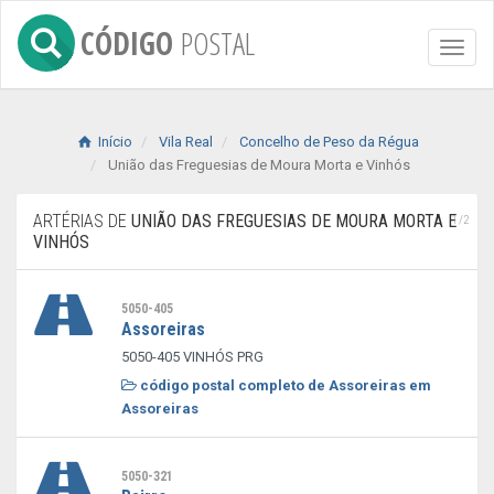
CÓDIGO
POSTAL
Toggl
naviga
Início
Vila Real
Concelho de Peso da Régua
União das Freguesias de Moura Morta e Vinhós
ARTÉRIAS DE
UNIÃO DAS FREGUESIAS DE MOURA MORTA E
1/2
VINHÓS
5050-405
Assoreiras
5050-405 VINHÓS PRG
código postal completo de Assoreiras em
Assoreiras
5050-321