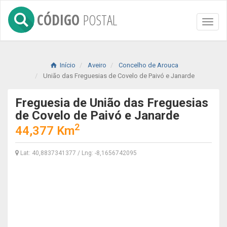
CÓDIGO
POSTAL
Toggl
naviga
Início
Aveiro
Concelho de Arouca
União das Freguesias de Covelo de Paivó e Janarde
Freguesia de União das Freguesias
de Covelo de Paivó e Janarde
2
44,377 Km
Lat: 40,8837341377 / Lng: -8,1656742095