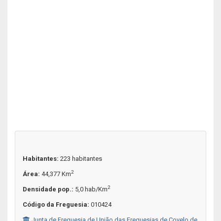
Habitantes:
223 habitantes
2
Área:
44,377 Km
2
Densidade pop.:
5,0 hab/Km
Código da Freguesia:
010424
Junta de Freguesia de União das Freguesias de Covelo de