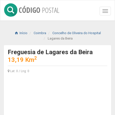
CÓDIGO
POSTAL
Toggl
naviga
Início
Coimbra
Concelho de Oliveira do Hospital
Lagares da Beira
Freguesia de Lagares da Beira
2
13,19 Km
Lat: 0 / Lng: 0