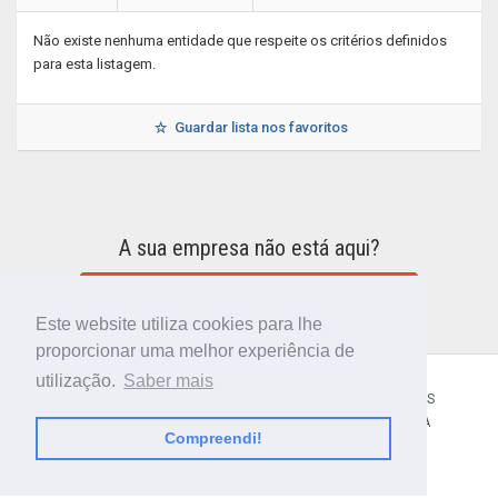
Não existe nenhuma entidade que respeite os critérios definidos
para esta listagem.
Guardar lista nos favoritos
A sua empresa não está aqui?
INCLUIR A SUA EMPRESA NO DIRETÓRIO
Este website utiliza cookies para lhe
proporcionar uma melhor experiência de
utilização.
Saber mais
CÓDIGO POSTAL
SOBRE NÓS
TERMOS E CONDIÇÕES
POLÍTICA DE PRIVACIDADE
CONTACTOS
AJUDA
Compreendi!
© 2018 CIBERFORMA LDA.