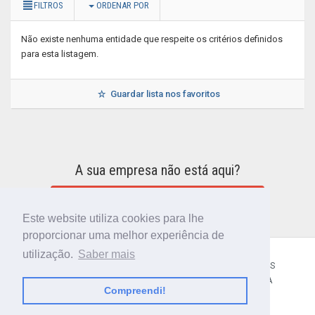
FILTROS
ORDENAR POR
Não existe nenhuma entidade que respeite os critérios definidos
para esta listagem.
Guardar lista nos favoritos
A sua empresa não está aqui?
INCLUIR A SUA EMPRESA NO DIRETÓRIO
Este website utiliza cookies para lhe
proporcionar uma melhor experiência de
utilização.
Saber mais
CÓDIGO POSTAL
SOBRE NÓS
TERMOS E CONDIÇÕES
POLÍTICA DE PRIVACIDADE
CONTACTOS
AJUDA
Compreendi!
© 2018 CIBERFORMA LDA.