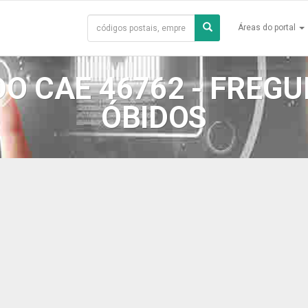
Áreas do portal
O CAE 46762 - FREGUE
ÓBIDOS