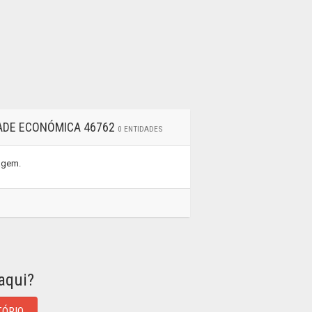
DADE ECONÓMICA 46762
0 ENTIDADES
tagem.
aqui?
TÓRIO