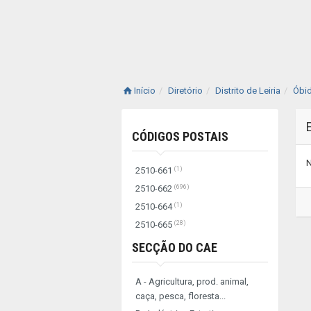
Início
Diretório
Distrito de Leiria
Óbi
CÓDIGOS POSTAIS
N
(1)
2510-661
(696)
2510-662
(1)
2510-664
(28)
2510-665
SECÇÃO DO CAE
A - Agricultura, prod. animal,
caça, pesca, floresta...