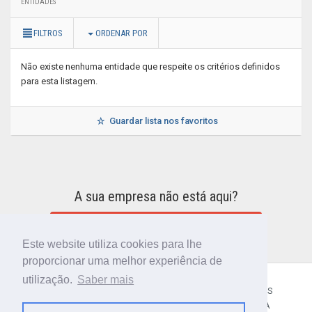
ENTIDADES
FILTROS
ORDENAR POR
Não existe nenhuma entidade que respeite os critérios definidos
para esta listagem.
Guardar lista nos favoritos
A sua empresa não está aqui?
INCLUIR A SUA EMPRESA NO DIRETÓRIO
Este website utiliza cookies para lhe
proporcionar uma melhor experiência de
utilização.
Saber mais
CÓDIGO POSTAL
SOBRE NÓS
TERMOS E CONDIÇÕES
POLÍTICA DE PRIVACIDADE
CONTACTOS
AJUDA