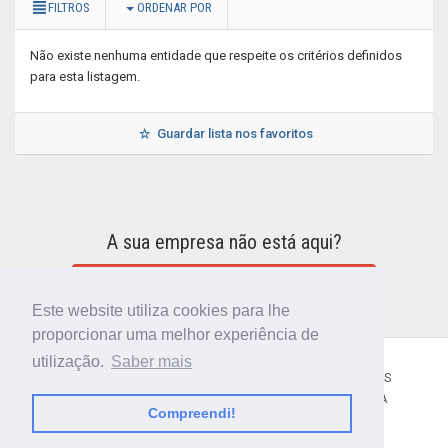
FILTROS
ORDENAR POR
Não existe nenhuma entidade que respeite os critérios definidos
para esta listagem.
Guardar lista nos favoritos
A sua empresa não está aqui?
INCLUIR A SUA EMPRESA NO DIRETÓRIO
Este website utiliza cookies para lhe
proporcionar uma melhor experiência de
utilização.
Saber mais
CÓDIGO POSTAL
SOBRE NÓS
TERMOS E CONDIÇÕES
POLÍTICA DE PRIVACIDADE
CONTACTOS
AJUDA
Compreendi!
© 2018 CIBERFORMA LDA.