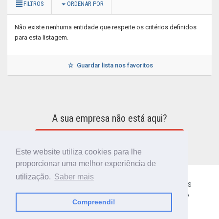
FILTROS
ORDENAR POR
Não existe nenhuma entidade que respeite os critérios definidos
para esta listagem.
Guardar lista nos favoritos
A sua empresa não está aqui?
INCLUIR A SUA EMPRESA NO DIRETÓRIO
Este website utiliza cookies para lhe
proporcionar uma melhor experiência de
utilização.
Saber mais
CÓDIGO POSTAL
SOBRE NÓS
TERMOS E CONDIÇÕES
POLÍTICA DE PRIVACIDADE
CONTACTOS
AJUDA
Compreendi!
© 2018 CIBERFORMA LDA.