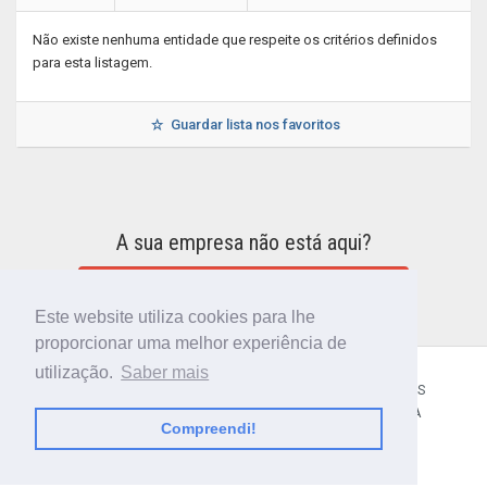
Não existe nenhuma entidade que respeite os critérios definidos
para esta listagem.
Guardar lista nos favoritos
A sua empresa não está aqui?
INCLUIR A SUA EMPRESA NO DIRETÓRIO
Este website utiliza cookies para lhe
proporcionar uma melhor experiência de
utilização.
Saber mais
CÓDIGO POSTAL
SOBRE NÓS
TERMOS E CONDIÇÕES
POLÍTICA DE PRIVACIDADE
CONTACTOS
AJUDA
Compreendi!
© 2018 CIBERFORMA LDA.