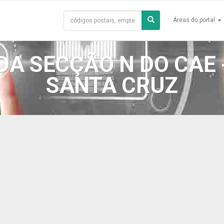
Áreas do portal
DA SECÇÃO N DO CAE 
SANTA CRUZ