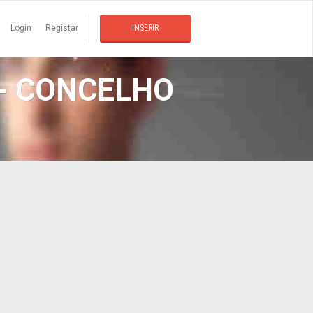
Login
Registar
INSERIR
- CONCELHO