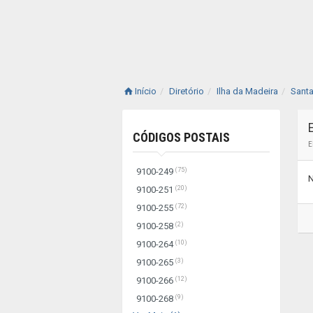
Início
Diretório
Ilha da Madeira
Santa
CÓDIGOS POSTAIS
E
(75)
9100-249
N
(20)
9100-251
(72)
9100-255
(2)
9100-258
(10)
9100-264
(3)
9100-265
(12)
9100-266
(9)
9100-268