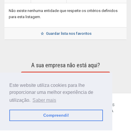
Não existe nenhuma entidade que respeite os critérios definidos
para esta listagem.
Guardar lista nos favoritos
A sua empresa não está aqui?
INCLUIR A SUA EMPRESA NO DIRETÓRIO
Este website utiliza cookies para lhe
proporcionar uma melhor experiência de
utilização.
Saber mais
CÓDIGO POSTAL
SOBRE NÓS
TERMOS E CONDIÇÕES
POLÍTICA DE PRIVACIDADE
CONTACTOS
AJUDA
Compreendi!
© 2018 CIBERFORMA LDA.