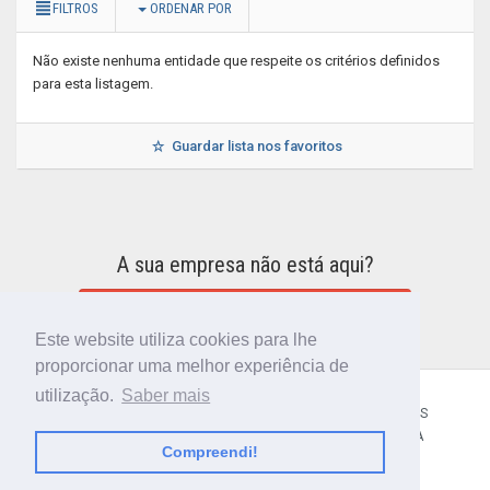
FILTROS
ORDENAR POR
Não existe nenhuma entidade que respeite os critérios definidos
para esta listagem.
Guardar lista nos favoritos
A sua empresa não está aqui?
INCLUIR A SUA EMPRESA NO DIRETÓRIO
Este website utiliza cookies para lhe
proporcionar uma melhor experiência de
utilização.
Saber mais
CÓDIGO POSTAL
SOBRE NÓS
TERMOS E CONDIÇÕES
POLÍTICA DE PRIVACIDADE
CONTACTOS
AJUDA
Compreendi!
© 2018 CIBERFORMA LDA.