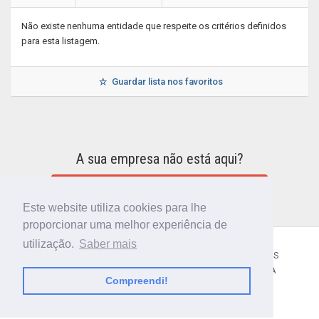
Não existe nenhuma entidade que respeite os critérios definidos
para esta listagem.
Guardar lista nos favoritos
A sua empresa não está aqui?
INCLUIR A SUA EMPRESA NO DIRETÓRIO
Este website utiliza cookies para lhe
proporcionar uma melhor experiência de
utilização.
Saber mais
CÓDIGO POSTAL
SOBRE NÓS
TERMOS E CONDIÇÕES
POLÍTICA DE PRIVACIDADE
CONTACTOS
AJUDA
Compreendi!
© 2018 CIBERFORMA LDA.