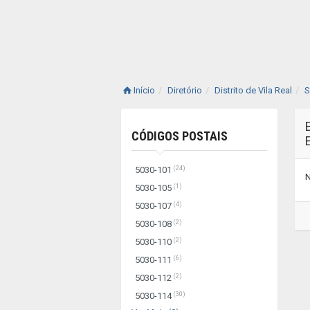
Início
Diretório
Distrito de Vila Real
S
CÓDIGOS POSTAIS
(24)
5030-101
N
(1)
5030-105
(4)
5030-107
(2)
5030-108
(2)
5030-110
(6)
5030-111
(2)
5030-112
(30)
5030-114