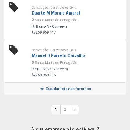
Construção - Construtores Civis
Duarte M Morais Amaral
Santa Marta de Penaguião
R. Bairro Nv Cumeeira
259 969 417
Construção - Construtores Civis
Manuel D Barreto Carvalho
Santa Marta de Penaguião
Bairro Nova Cumeeira
259 969 336
Guardar lista nos favoritos
1
2
»
A sua empresa não está aqui?