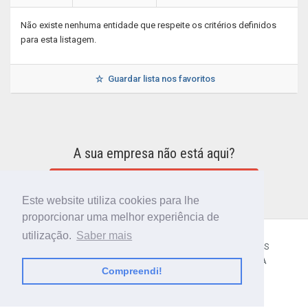
Não existe nenhuma entidade que respeite os critérios definidos
para esta listagem.
Guardar lista nos favoritos
A sua empresa não está aqui?
INCLUIR A SUA EMPRESA NO DIRETÓRIO
Este website utiliza cookies para lhe
proporcionar uma melhor experiência de
utilização.
Saber mais
CÓDIGO POSTAL
SOBRE NÓS
TERMOS E CONDIÇÕES
POLÍTICA DE PRIVACIDADE
CONTACTOS
AJUDA
Compreendi!
© 2018 CIBERFORMA LDA.