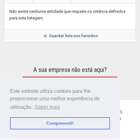
Não existe nenhuma entidade que respeite os critérios definidos
para esta listagem.
Guardar lista nos favoritos
A sua empresa não está aqui?
INCLUIR A SUA EMPRESA NO DIRETÓRIO
Este website utiliza cookies para lhe
proporcionar uma melhor experiência de
utilização.
Saber mais
CÓDIGO POSTAL
SOBRE NÓS
TERMOS E CONDIÇÕES
POLÍTICA DE PRIVACIDADE
CONTACTOS
AJUDA
Compreendi!
© 2018 CIBERFORMA LDA.