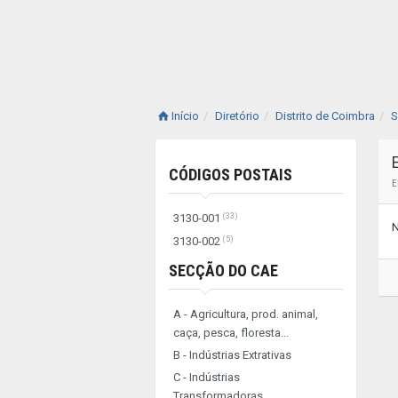
Início
Diretório
Distrito de Coimbra
S
CÓDIGOS POSTAIS
E
(33)
3130-001
N
(5)
3130-002
SECÇÃO DO CAE
A - Agricultura, prod. animal,
caça, pesca, floresta...
B - Indústrias Extrativas
C - Indústrias
Transformadoras