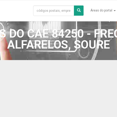
Áreas do portal
 DO CAE 84250 - FRE
ALFARELOS, SOURE