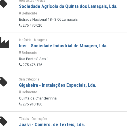
Grossistas - Frutas
Sociedade Agrícola da Quinta dos Lamaçais, Lda.
Belmonte
Estrada Nacional 18 - 3 Qt Lamaçais
275 470 020
Indústria - Moagens
Icer - Sociedade Industrial de Moagem, Lda.
Belmonte
Rua Ponte S.Seb 1
275 476 176
Sem Categoria
Gigabeira - Instalações Especiais, Lda.
Belmonte
Quinta da Chandeirinha
275 910 180
Têxteis - Confecções
Joalvi - Comérc. de Têxteis, Lda.