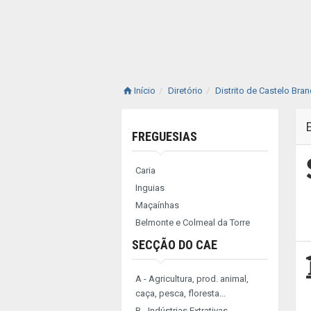
Início
Diretório
Distrito de Castelo Bra
FREGUESIAS
Caria
Inguias
Maçaínhas
Belmonte e Colmeal da Torre
SECÇÃO DO CAE
A - Agricultura, prod. animal,
caça, pesca, floresta...
B - Indústrias Extrativas