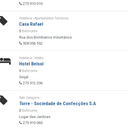
275 910 010
Hotelaria - Apartamentos Turísticos
Casa Rafael
Belmonte
Rua dos Bombeiros Voluntários
928 056 552
Hotelaria - Hotéis
Hotel Belsol
Belmonte
Ginjal
275 912 206
Sem Categoria
Torre - Sociedade de Confecções S.A
Belmonte
Lugar das Jardoas
275 910 060