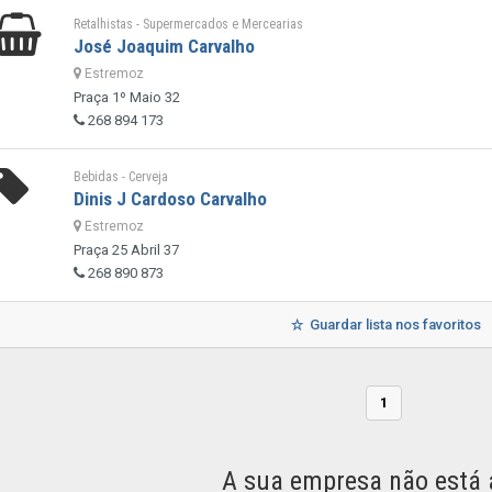
Retalhistas - Supermercados e Mercearias
José Joaquim Carvalho
Estremoz
Praça 1º Maio 32
268 894 173
Bebidas - Cerveja
Dinis J Cardoso Carvalho
Estremoz
Praça 25 Abril 37
268 890 873
Guardar lista nos favoritos
1
A sua empresa não está 