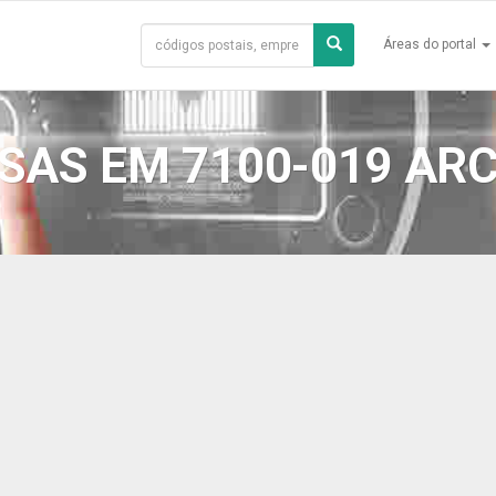
Áreas do portal
SAS EM 7100-019 ARC