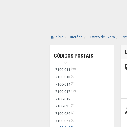
Início
Diretório
Distrito de Évora
Est
CÓDIGOS POSTAIS
(48)
7100-011
(4)
7100-013
(6)
7100-014
(12)
7100-017
7100-019
(5)
7100-025
(3)
7100-026
(2)
7100-027